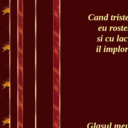
Cand trist
eu rost
si cu la
il implo
Glasul meu