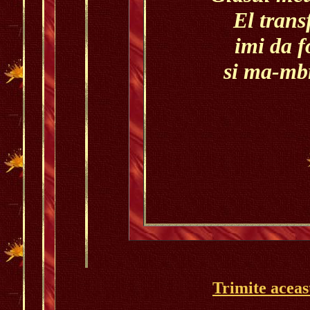
El trans
imi da f
si ma-mbr
Trimite aceas